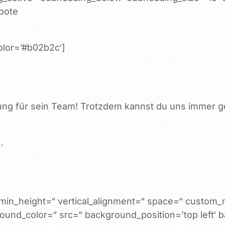
ebote
color=’#b02b2c‘]
g für sein Team! Trotzdem kannst du uns immer gern
…
rst min_height=“ vertical_alignment=“ space=“ custom
ound_color=“ src=“ background_position=’top left‘ 