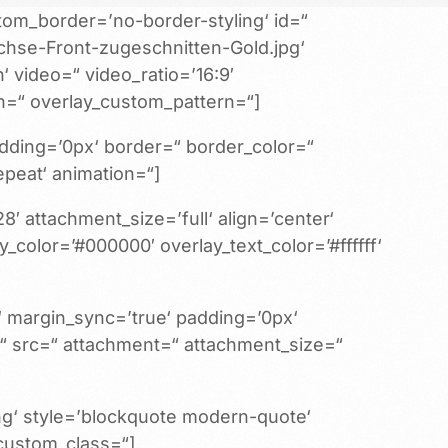
om_border=’no-border-styling‘ id=“
chse-Front-zugeschnitten-Gold.jpg‘
‘ video=“ video_ratio=’16:9′
ern=“ overlay_custom_pattern=“]
adding=’0px‘ border=“ border_color=“
peat‘ animation=“]
 attachment_size=’full‘ align=’center‘
_color=’#000000′ overlay_text_color=’#ffffff‘
x‘ margin_sync=’true‘ padding=’0px‘
=“ src=“ attachment=“ attachment_size=“
g‘ style=’blockquote modern-quote‘
custom_class=“]