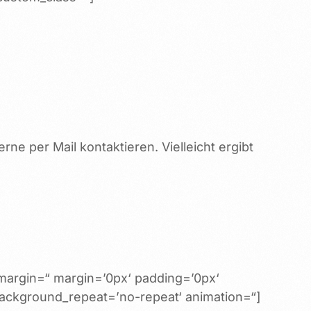
e per Mail kontaktieren. Vielleicht ergibt
_margin=“ margin=’0px‘ padding=’0px‘
background_repeat=’no-repeat‘ animation=“]