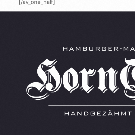
[/av_one_half]