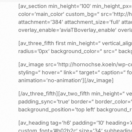
[av_section min_height=’100′ min_height_px
color=’main_color‘ custom_bg=“ src=’http:/
attachment=’384′ attachment_size=’full‘ attac
overlay_enable=’aviaTBoverlay_enable‘ overla
[av_three_fifth first min_height=“ vertical
radius=’0px‘ background_color=“ src=“ backg
[av_image src=’http://hornochse.koeln/wp-co
styling=“ hover=“ link=“ target=“ caption=“ f
animation=’no-animation‘][/av_image]
[/av_three_fifth][av_two_fifth min_height=“ 
padding_sync=’true‘ border=“ border_color=
background_position=’top left‘ background_r
[av_heading tag=’h6′ padding=’10‘ heading
custom_font=’#b02b2c‘ size=’34‘ subheadin