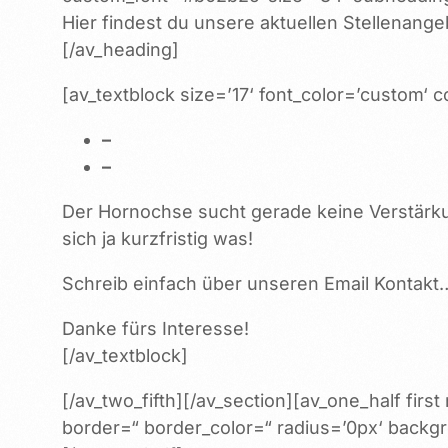
Hier findest du unsere aktuellen Stellenang
[/av_heading]
[av_textblock size=’17‘ font_color=’custom‘ 
–
–
Der Hornochse sucht gerade keine Verstärkun
sich ja kurzfristig was!
Schreib einfach über unseren Email Kontakt
Danke fürs Interesse!
[/av_textblock]
[/av_two_fifth][/av_section][av_one_half fi
border=“ border_color=“ radius=’0px‘ backgr