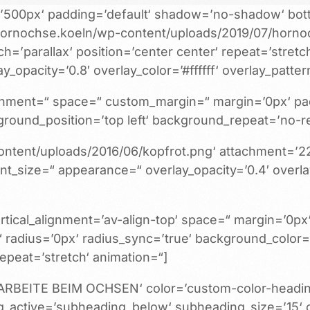
=’500px‘ padding=’default‘ shadow=’no-shadow‘ bott
/hornochse.koeln/wp-content/uploads/2019/07/horno
h=’parallax‘ position=’center center‘ repeat=’stretch
y_opacity=’0.8′ overlay_color=’#ffffff‘ overlay_patt
_alignment=“ space=“ custom_margin=“ margin=’0px‘ p
round_position=’top left‘ background_repeat=’no-re
ntent/uploads/2016/06/kopfrot.png‘ attachment=’228′
ont_size=“ appearance=“ overlay_opacity=’0.4′ overlay
vertical_alignment=’av-align-top‘ space=“ margin=’0p
“ radius=’0px‘ radius_sync=’true‘ background_color
epeat=’stretch‘ animation=“]
=’ARBEITE BEIM OCHSEN‘ color=’custom-color-headin
g_active=’subheading_below‘ subheading_size=’15‘ 