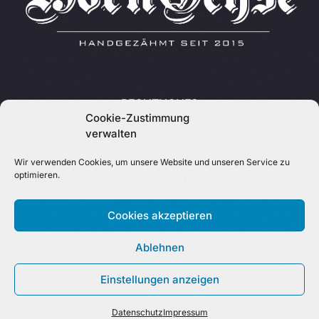
RECHTLICHES
Cookie-Zustimmung
STARTSEITE
verwalten
KONTAKT
Wir verwenden Cookies, um unsere Website und unseren Service zu
optimieren.
IMPRESSUM
DATENSCHUTZ
Cookies akzeptieren
Ablehnen
© 2026 Hornochse Köln • Burger Manufaktur
Online Bestellen
Einstellungen anzeigen
Handmade Burgers Since 2015
Datenschutz
Impressum